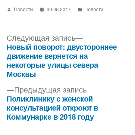
Написано
Написано
Новости
30.06.2017
Новости
автором
в
Следующая
Следующая запись
запись:
Новый поворот: двустороннее
Навигация
движение вернется на
по
некоторые улицы севера
Москвы
записям
Предыдущая
Предыдущая запись
запись:
Поликлинику с женской
консультацией откроют в
Коммунарке в 2018 году