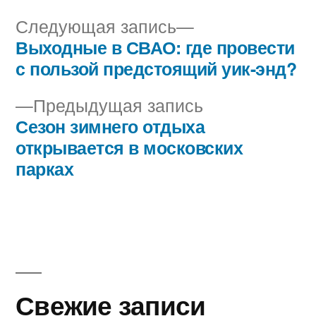
Следующая
Следующая запись
запись:
Выходные в СВАО: где провести
Навигация
с пользой предстоящий уик-энд?
по
Предыдущая
Предыдущая запись
записям
запись:
Сезон зимнего отдыха
открывается в московских
парках
Свежие записи