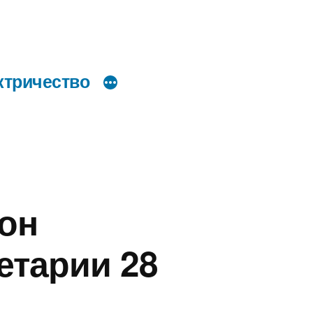
ктричество
он
етарии 28