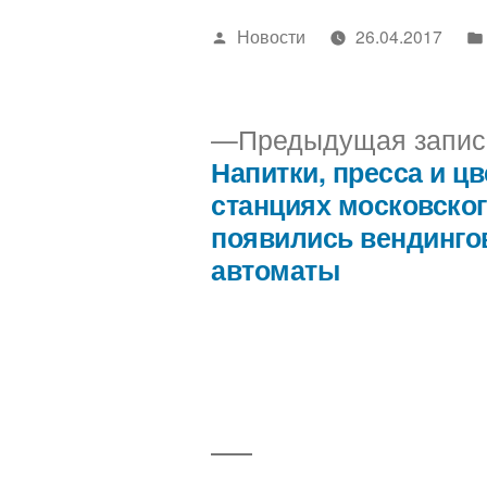
Написано
Новости
26.04.2017
автором
Предыдущая запис
Напитки, пресса и цв
Навигация
станциях московско
появились вендинг
по
автоматы
записям