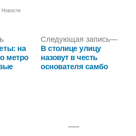
Написано
Новости
в
Предыдущая
Сле
ь
Следующая запись
запись:
запис
еты: на
В столице улицу
го метро
назовут в честь
овые
основателя самбо