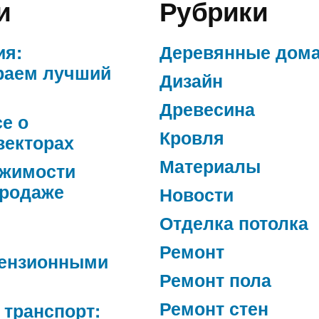
и
Рубрики
ия:
Деревянные дом
раем лучший
Дизайн
Древесина
се о
Кровля
векторах
Материалы
ижимости
продаже
Новости
Отделка потолка
Ремонт
ензионными
Ремонт пола
Ремонт стен
 транспорт: