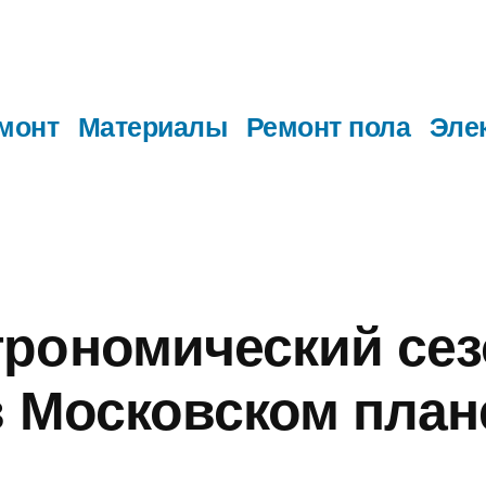
монт
Материалы
Ремонт пола
Эле
рономический сез
в Московском план