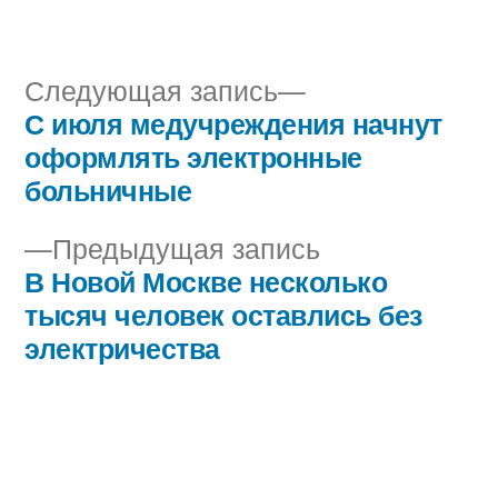
автором
в
Следующая
Следующая запись
запись:
С июля медучреждения начнут
Навигация
оформлять электронные
по
больничные
записям
Предыдущая
Предыдущая запись
запись:
В Новой Москве несколько
тысяч человек оставлись без
электричества