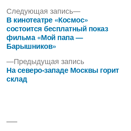
Следующая
Следующая запись
запись:
В кинотеатре «Космос»
Навигация
состоится бесплатный показ
по
фильма «Мой папа —
Барышников»
записям
Предыдущая
Предыдущая запись
запись:
На северо-западе Москвы горит
склад