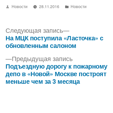
Написано
Написано
Новости
28.11.2016
Новости
автором
в
Следующая
Следующая запись
запись:
На МЦК поступила «Ласточка» с
Навигация
обновленным салоном
по
Предыдущая
Предыдущая запись
записям
запись:
Подъездную дорогу к пожарному
депо в «Новой» Москве построят
меньше чем за 3 месяца