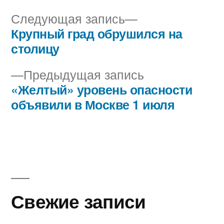
Следующая
Следующая запись
запись:
Крупный град обрушился на
Навигация
столицу
по
Предыдущая
Предыдущая запись
записям
запись:
«Желтый» уровень опасности
объявили в Москве 1 июля
Свежие записи