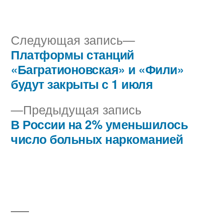
автором
в
Следующая
Следующая запись
запись:
Платформы станций
Навигация
«Багратионовская» и «Фили»
по
будут закрыты с 1 июля
записям
Предыдущая
Предыдущая запись
запись:
В России на 2% уменьшилось
число больных наркоманией