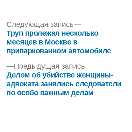
автором
в
Следующая
Следующая запись
запись:
Труп пролежал несколько
Навигация
месяцев в Москве в
по
припаркованном автомобиле
записям
Предыдущая
Предыдущая запись
запись:
Делом об убийстве женщины-
адвоката занялись следователи
по особо важным делам