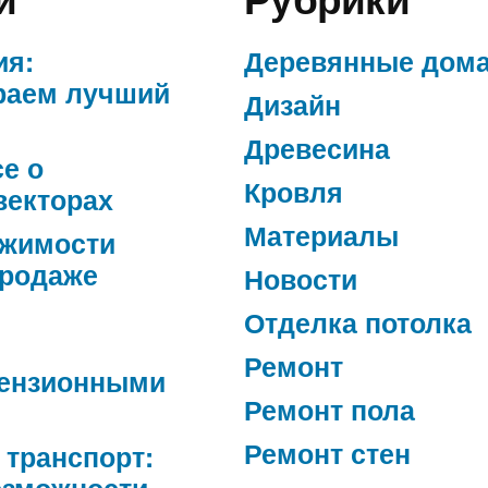
ия:
Деревянные дом
раем лучший
Дизайн
Древесина
се о
Кровля
векторах
Материалы
ижимости
продаже
Новости
Отделка потолка
Ремонт
ензионными
Ремонт пола
Ремонт стен
 транспорт:
озможности