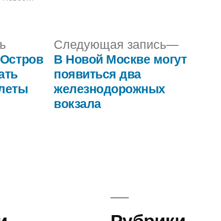
в
Предыдущая
Следу
ь
Следующая запись
запись:
запись:
«Остров
В Новой Москве могут
ать
появиться два
слеты
железнодорожных
вокзала
и
Рубрики