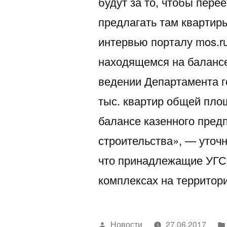
будут за то, чтобы пере
предлагать там квартир
интервью порталу mos.ru
находящемся на балансе
ведении Департамента г
тыс. квартир общей пло
балансе казенного пред
строительства», — уточ
что принадлежащие УГС
комплексах на территор
Написано
Новости
27.06.2017