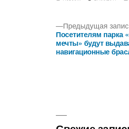
автором
Предыдущая запис
Посетителям парка 
Навигация
мечты» будут выдав
навигационные бра
по
записям
Свежие запис