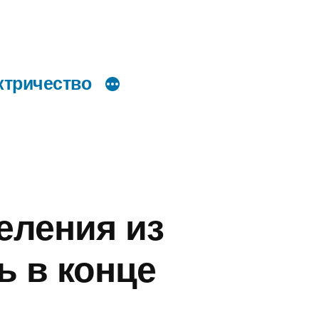
ктричество
еления из
ь в конце