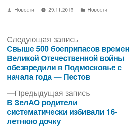
Написано
Написано
Новости
29.11.2016
Новости
автором
в
Следующая
Следующая запись
запись:
Свыше 500 боеприпасов времен
Навигация
Великой Отечественной войны
по
обезвредили в Подмосковье с
начала года — Пестов
записям
Предыдущая
Предыдущая запись
запись:
В ЗелАО родители
систематически избивали 16-
летнюю дочку