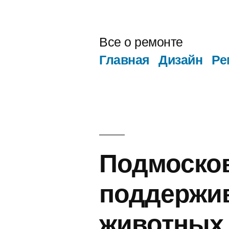
Перейти
к
Все о ремонте
содержимому
Главная
Дизайн
Ре
Подмосков
поддержи
животных