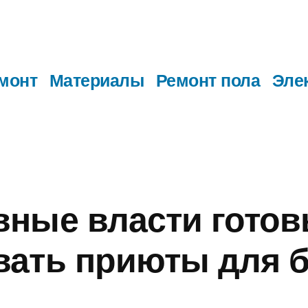
монт
Материалы
Ремонт пола
Эле
ные власти гото
вать приюты для 