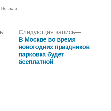
Написано
Новости
в
Предыдущая
Следующ
ь
Следующая запись
запись:
запись:
В Москве во время
новогодних праздников
парковка будет
бесплатной