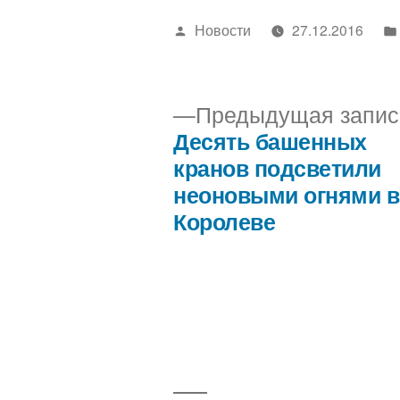
Написано
Новости
27.12.2016
автором
Предыдущая запис
Десять башенных
Навигация
кранов подсветили
неоновыми огнями в
по
Королеве
записям