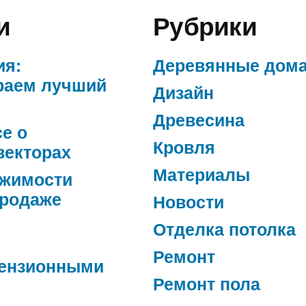
и
Рубрики
ия:
Деревянные дом
раем лучший
Дизайн
Древесина
се о
Кровля
векторах
Материалы
ижимости
продаже
Новости
Отделка потолка
Ремонт
ензионными
Ремонт пола