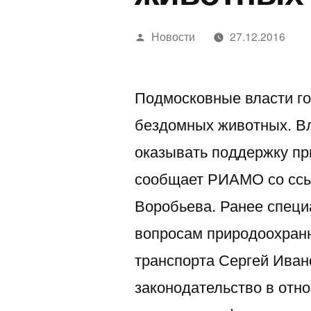
Написано
Новости
27.12.2016
автором
Подмосковные власти г
бездомных животных. Вл
оказывать поддержку п
сообщает РИАМО со ссы
Воробьева. Ранее специ
вопросам природоохранн
транспорта Сергей Иван
законодательство в отн