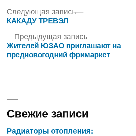
Следующая
Следующая запись
запись:
КАКАДУ ТРЕВЭЛ
Навигация
Предыдущая
Предыдущая запись
по
запись:
Жителей ЮЗАО приглашают на
записям
предновогодний фримаркет
Свежие записи
Радиаторы отопления: