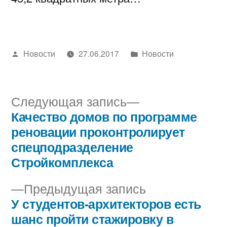
Написано
Написано
Новости
27.06.2017
Новости
автором
в
Следующая
Следующая запись
запись:
Качество домов по программе
Навигация
реновации проконтролирует
по
спецподразделение
Стройкомплекса
записям
Предыдущая
Предыдущая запись
запись:
У студентов-архитекторов есть
шанс пройти стажировку в