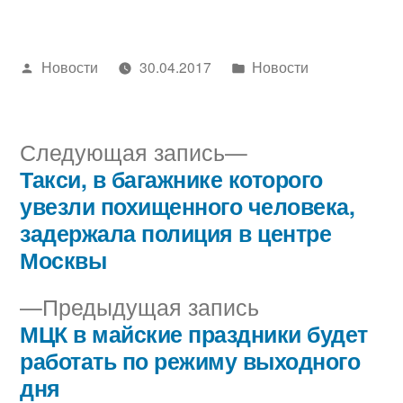
Написано
Написано
Новости
30.04.2017
Новости
автором
в
Следующая
Следующая запись
запись:
Такси, в багажнике которого
Навигация
увезли похищенного человека,
по
задержала полиция в центре
Москвы
записям
Предыдущая
Предыдущая запись
запись:
МЦК в майские праздники будет
работать по режиму выходного
дня