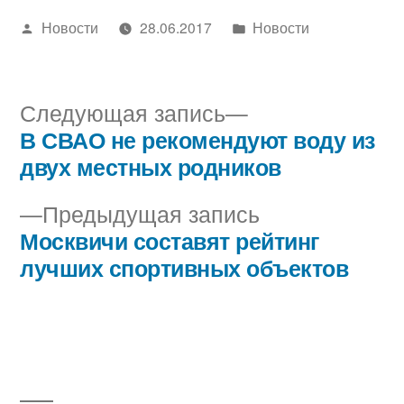
Написано
Написано
Новости
28.06.2017
Новости
автором
в
Следующая
Следующая запись
запись:
В СВАО не рекомендуют воду из
Навигация
двух местных родников
по
Предыдущая
Предыдущая запись
записям
запись:
Москвичи составят рейтинг
лучших спортивных объектов