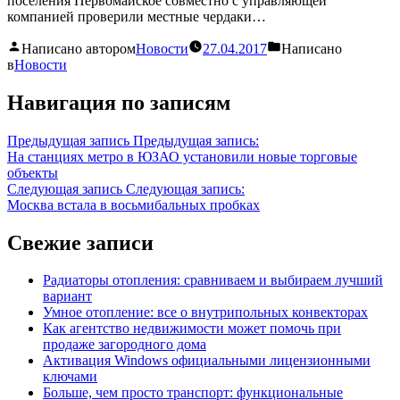
поселения Первомайское совместно с управляющей
компанией проверили местные чердаки…
Написано автором
Новости
27.04.2017
Написано
в
Новости
Навигация по записям
Предыдущая запись
Предыдущая запись:
На станциях метро в ЮЗАО установили новые торговые
объекты
Следующая запись
Следующая запись:
Москва встала в восьмибальных пробках
Свежие записи
Радиаторы отопления: сравниваем и выбираем лучший
вариант
Умное отопление: все о внутрипольных конвекторах
Как агентство недвижимости может помочь при
продаже загородного дома
Активация Windows официальными лицензионными
ключами
Больше, чем просто транспорт: функциональные