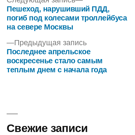
запись:
Пешеход, нарушивший ПДД,
Навигация
погиб под колесами троллейбуса
по
на севере Москвы
записям
Предыдущая
Предыдущая запись
запись:
Последнее апрельское
воскресенье стало самым
теплым днем с начала года
Свежие записи