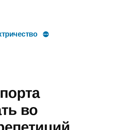
ктричество
спорта
ть во
репетиций