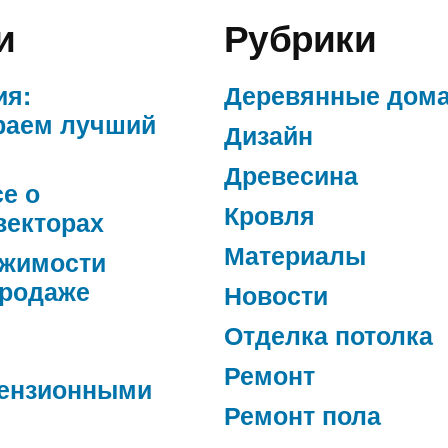
и
Рубрики
ия:
Деревянные дом
раем лучший
Дизайн
Древесина
се о
Кровля
векторах
Материалы
ижимости
продаже
Новости
Отделка потолка
Ремонт
ензионными
Ремонт пола