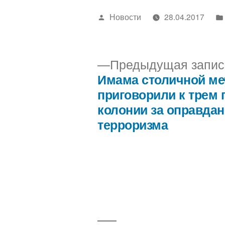
Написано
Новости
28.04.2017
автором
Предыдущая запис
Имама столичной ме
Навигация
приговорили к трем 
колонии за оправда
по
терроризма
записям