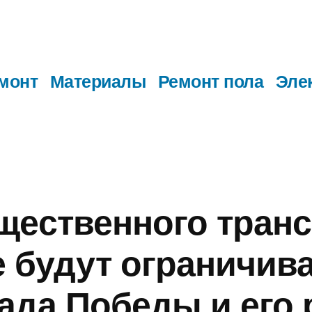
монт
Материалы
Ремонт пола
Эле
щественного тран
 будут ограничива
ада Победы и его 