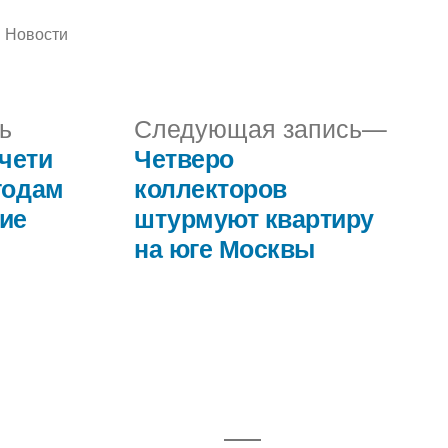
Написано
Новости
в
Предыдущая
Сле
ь
Следующая запись
запись:
запис
чети
Четверо
годам
коллекторов
ние
штурмуют квартиру
на юге Москвы