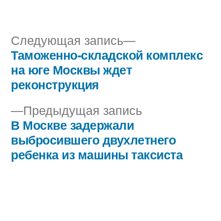
автором
в
Следующая
Следующая запись
запись:
Таможенно-складской комплекс
Навигация
на юге Москвы ждет
по
реконструкция
записям
Предыдущая
Предыдущая запись
запись:
В Москве задержали
выбросившего двухлетнего
ребенка из машины таксиста