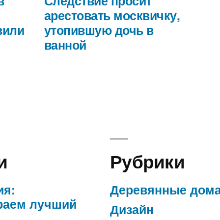
в
Следствие просит
арестовать москвичку,
вили
утопившую дочь в
ванной
и
Рубрики
ия:
Деревянные дом
раем лучший
Дизайн