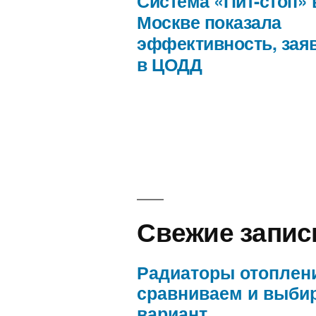
Система «Пит-стоп» 
Навигация
Москве показала
эффективность, зая
по
в ЦОДД
записям
Свежие запис
Радиаторы отоплен
сравниваем и выби
вариант