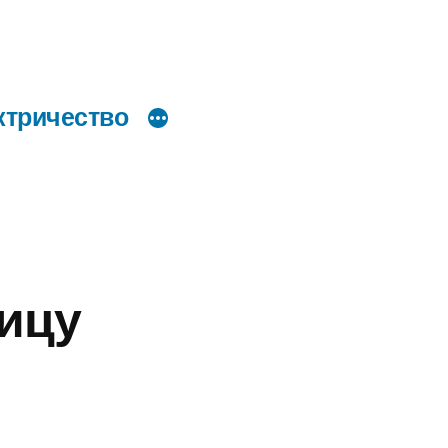
ктричество
ицу