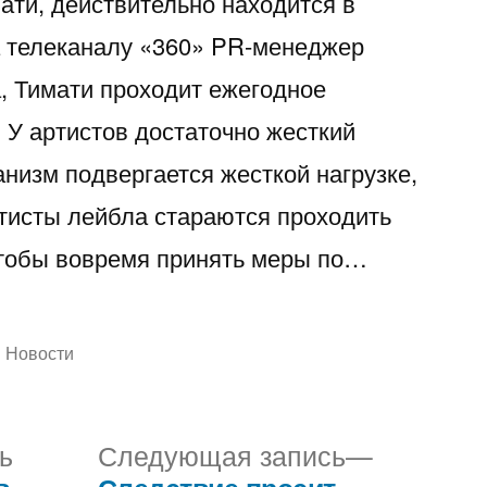
ати, действительно находится в
а телеканалу «360» PR-менеджер
, Тимати проходит ежегодное
 У артистов достаточно жесткий
анизм подвергается жесткой нагрузке,
ртисты лейбла стараются проходить
чтобы вовремя принять меры по…
Написано
Новости
в
Предыдущая
Следую
ь
Следующая запись
запись:
запись: