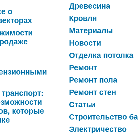
Древесина
се о
Кровля
векторах
Материалы
ижимости
продаже
Новости
Отделка потолка
Ремонт
ензионными
Ремонт пола
Ремонт стен
 транспорт:
озможности
Статьи
ов, которые
Строительство б
нке
Электричество