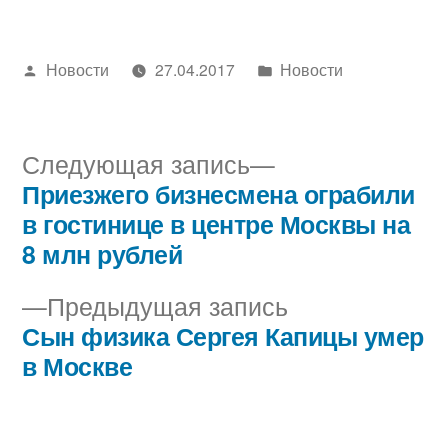
Написано
Написано
Новости
27.04.2017
Новости
автором
в
Следующая
Следующая запись
запись:
Приезжего бизнесмена ограбили
Навигация
в гостинице в центре Москвы на
по
8 млн рублей
записям
Предыдущая
Предыдущая запись
запись:
Сын физика Сергея Капицы умер
в Москве