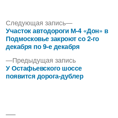
автором
в
Следующая
Следующая запись
запись:
Участок автодороги М-4 «Дон» в
Навигация
Подмосковье закроют со 2-го
по
декабря по 9-е декабря
записям
Предыдущая
Предыдущая запись
запись:
У Остафьевского шоссе
появится дорога-дублер