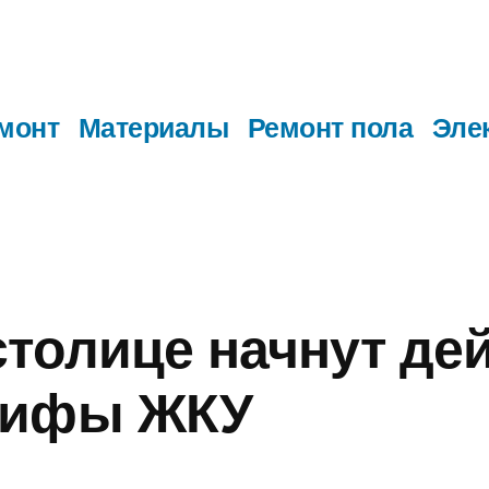
монт
Материалы
Ремонт пола
Эле
столице начнут де
рифы ЖКУ