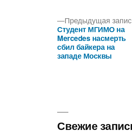
автором
Предыдущая запис
Студент МГИМО на
Навигация
Mercedes насмерть
сбил байкера на
по
западе Москвы
записям
Свежие запис