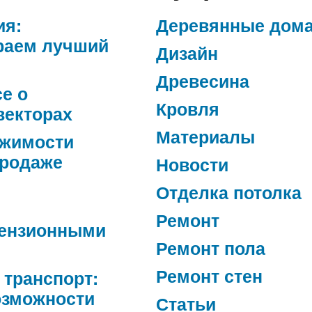
ия:
Деревянные дом
раем лучший
Дизайн
Древесина
се о
Кровля
векторах
Материалы
ижимости
продаже
Новости
Отделка потолка
Ремонт
ензионными
Ремонт пола
Ремонт стен
 транспорт:
озможности
Статьи