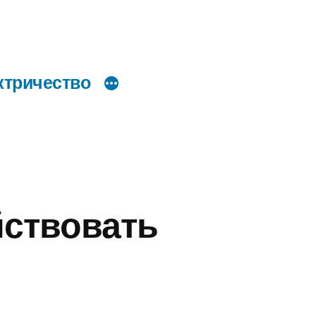
ктричество
йствовать