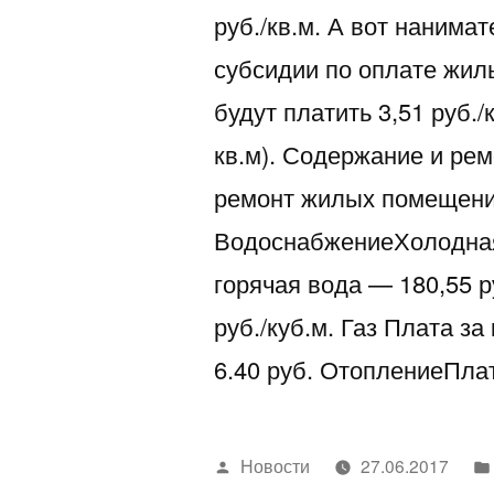
руб./кв.м. А вот нанима
субсидии по оплате жил
будут платить 3,51 руб./
кв.м). Содержание и ре
ремонт жилых помещений
ВодоснабжениеХолодная 
горячая вода — 180,55 р
руб./куб.м. Газ Плата за
6.40 руб. ОтоплениеПла
Написано
Новости
27.06.2017