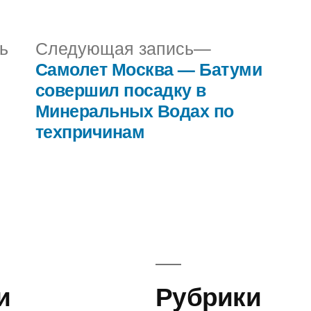
в
Предыдущая
Следующая
ь
Следующая запись
запись:
запись:
Самолет Москва — Батуми
совершил посадку в
Минеральных Водах по
техпричинам
и
Рубрики