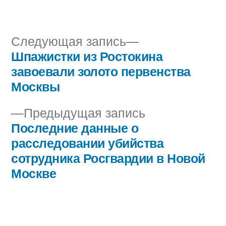
автором
в
Следующая
Следующая запись
запись:
Шпажистки из Ростокина
Навигация
завоевали золото первенства
по
Москвы
записям
Предыдущая
Предыдущая запись
запись:
Последние данные о
расследовании убийства
сотрудника Росгвардии в Новой
Москве