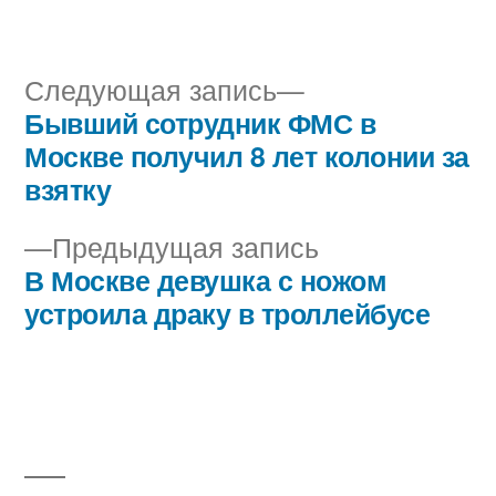
автором
в
Следующая
Следующая запись
запись:
Бывший сотрудник ФМС в
Навигация
Москве получил 8 лет колонии за
по
взятку
записям
Предыдущая
Предыдущая запись
запись:
В Москве девушка с ножом
устроила драку в троллейбусе