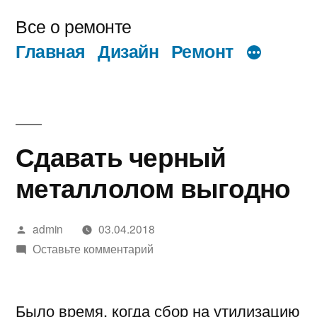
Перейти
Все о ремонте
к
Главная
Дизайн
Ремонт
содержимому
Сдавать черный
металлолом выгодно
Написано
admin
03.04.2018
автором
к
Оставьте комментарий
Сдавать
черный
Было время, когда сбор на утилизацию
металлолом