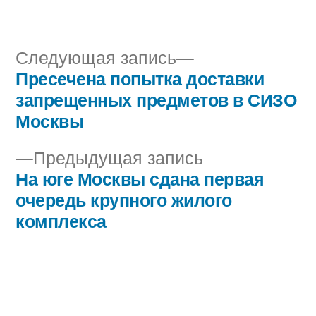
автором
в
Следующая
Следующая запись
запись:
Пресечена попытка доставки
Навигация
запрещенных предметов в СИЗО
по
Москвы
записям
Предыдущая
Предыдущая запись
запись:
На юге Москвы сдана первая
очередь крупного жилого
комплекса