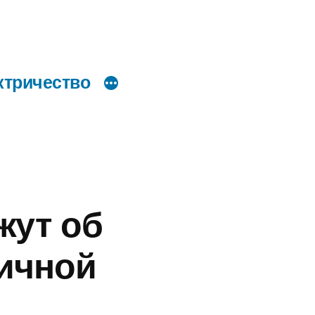
ктричество
жут об
личной