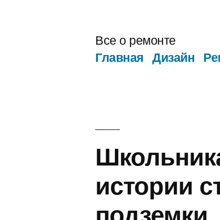
Перейти
к
Все о ремонте
содержимому
Главная
Дизайн
Ре
Школьник
истории с
подземки