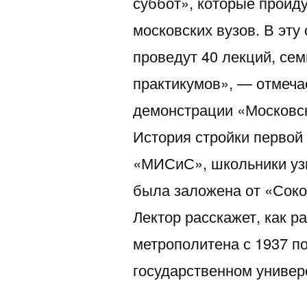
суббот», которые пройд
московских вузов. В эту 
проведут 40 лекций, сем
практикумов», — отмеча
демонстрации «Московск
История стройки первой
«МИСиС», школьники узн
была заложена от «Соко
Лектор расскажет, как р
метрополитена с 1937 по
государственном универ