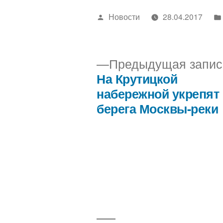
Написано
Новости
28.04.2017
автором
Предыдущая запис
На Крутицкой
Навигация
набережной укрепят
берега Москвы-реки
по
записям