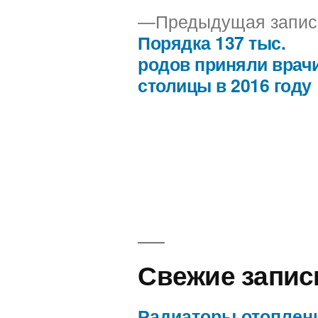
Предыдущая запис
Порядка 137 тыс.
Навигация
родов приняли врач
столицы в 2016 году
по
записям
Свежие запис
Радиаторы отоплен