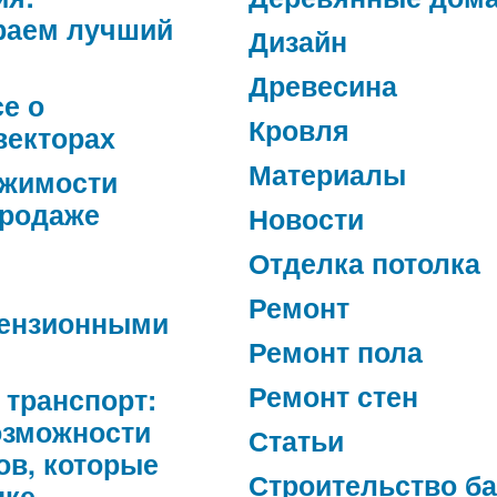
раем лучший
Дизайн
Древесина
се о
Кровля
векторах
Материалы
ижимости
продаже
Новости
Отделка потолка
Ремонт
ензионными
Ремонт пола
Ремонт стен
 транспорт:
озможности
Статьи
ов, которые
Строительство б
нке