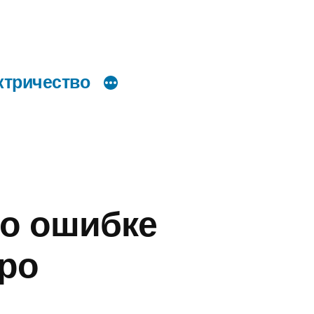
ктричество
по ошибке
тро