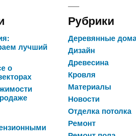
и
Рубрики
ия:
Деревянные дом
раем лучший
Дизайн
Древесина
се о
Кровля
векторах
Материалы
ижимости
продаже
Новости
Отделка потолка
Ремонт
ензионными
Ремонт пола