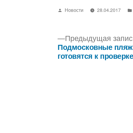
Написано
Новости
28.04.2017
автором
Предыдущая запис
Подмосковные пляж
Навигация
готовятся к проверк
по
записям