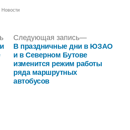
Написано
Новости
в
Предыдущая
Следующая
ь
Следующая запись
запись:
запись:
и
В праздничные дни в ЮЗАО
е
и в Северном Бутове
изменится режим работы
ряда маршрутных
автобусов