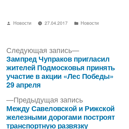
Написано
Написано
Новости
27.04.2017
Новости
автором
в
Следующая
Следующая запись
запись:
Зампред Чупраков пригласил
Навигация
жителей Подмосковья принять
по
участие в акции «Лес Победы»
29 апреля
записям
Предыдущая
Предыдущая запись
запись:
Между Савеловской и Рижской
железными дорогами построят
транспортную развязку