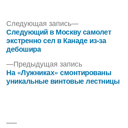
автором
в
Следующая
Следующая запись
запись:
Следующий в Москву самолет
Навигация
экстренно сел в Канаде из-за
по
дебошира
записям
Предыдущая
Предыдущая запись
запись:
На «Лужниках» смонтированы
уникальные винтовые лестницы