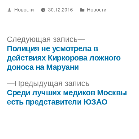
Написано
Написано
Новости
30.12.2016
Новости
автором
в
Следующая
Следующая запись
запись:
Полиция не усмотрела в
Навигация
действиях Киркорова ложного
по
доноса на Маруани
записям
Предыдущая
Предыдущая запись
запись:
Среди лучших медиков Москвы
есть представители ЮЗАО