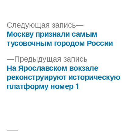
автором
в
Следующая
Следующая запись
запись:
Москву признали самым
Навигация
тусовочным городом России
по
Предыдущая
Предыдущая запись
записям
запись:
На Ярославском вокзале
реконструируют историческую
платформу номер 1