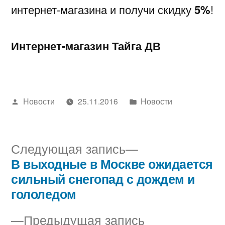
интернет-магазина и получи скидку
5%
!
Интернет-магазин Тайга ДВ
Написано
Написано
Новости
25.11.2016
Новости
автором
в
Следующая
Следующая запись
запись:
В выходные в Москве ожидается
Навигация
сильный снегопад с дождем и
по
гололедом
записям
Предыдущая
Предыдущая запись