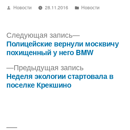
Написано
Написано
Новости
28.11.2016
Новости
автором
в
Следующая
Следующая запись
запись:
Полицейские вернули москвичу
Навигация
похищенный у него BMW
по
Предыдущая
Предыдущая запись
записям
запись:
Неделя экологии стартовала в
поселке Крекшино