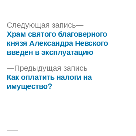
автором
в
Следующая
Следующая запись
запись:
Храм святого благоверного
Навигация
князя Александра Невского
по
введен в эксплуатацию
записям
Предыдущая
Предыдущая запись
запись:
Как оплатить налоги на
имущество?