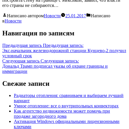
построить стену на границе с Мексикой, заявил, что власти
его страны не собираются…
Написано автором
Новости
25.01.2017
Написано
в
Новости
Навигация по записям
Предыдущая запись
Предыдущая запись:
Экс-начальник железнодорожной станции Кунцево-2 получил
условный срок
Следующая запись
Следующая запись:
Дональд Трамп подписал указы об охране границы и
иммиграции
Свежие записи
Радиаторы отопления: сравниваем и выбираем лучший
вариант
Умное отопление: все о внутрипольных конвекторах
Как агентство недвижимости может помочь при
продаже загородного дома
Активация Windows официальными лицензионными
ключами