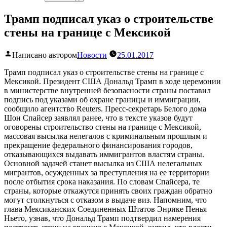
Трамп подписал указ о строительстве
стены на границе с Мексикой
Написано автором
Новости
25.01.2017
Трамп подписал указ о строительстве стены на границе с
Мексикой. Президент США Дональд Трамп в ходе церемонии
в министерстве внутренней безопасности страны поставил
подпись под указами об охране границы и иммиграции,
сообщило агентство Reuters. Пресс-секретарь Белого дома
Шон Спайсер заявлял ранее, что в тексте указов будут
оговорены строительство стены на границе с Мексикой,
массовая высылка нелегалов с криминальным прошлым и
прекращение федерального финансирования городов,
отказывающихся выдавать иммигрантов властям страны.
Основной задачей станет высылка из США нелегальных
мигрантов, осужденных за преступления на ее территории
после отбытия срока наказания. По словам Спайсера, те
страны, которые откажутся принять своих граждан обратно
могут столкнуться с отказом в выдаче виз. Напомним, что
глава Мексиканских Соединенных Штатов Энрике Пенья
Ньето, узнав, что Дональд Трамп подтвердил намерения