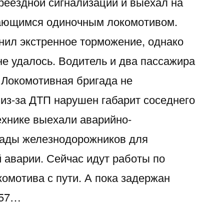
реездной сигнализации и выехал на
ающимся одиночным локомотивом.
ил экстренное торможение, однако
не удалось. Водитель и два пассажира
 Локомотивная бригада не
 из-за ДТП нарушен габарит соседнего
ехнике выехали аварийно-
гады железнодорожников для
 аварии. Сейчас идут работы по
омотива с пути. А пока задержан
957…