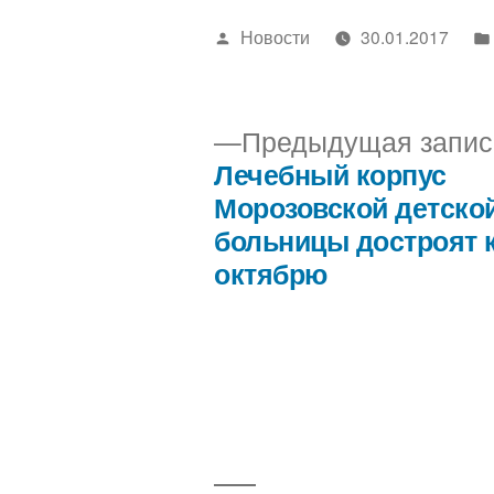
Написано
Новости
30.01.2017
автором
Предыдущая запис
Лечебный корпус
Навигация
Морозовской детско
больницы достроят 
по
октябрю
записям