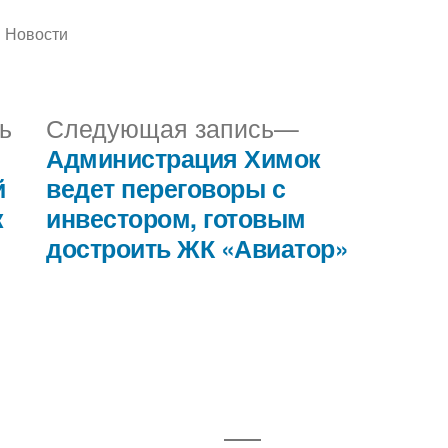
Написано
Новости
в
Предыдущая
Следующая
ь
Следующая запись
запись:
запись:
Администрация Химок
й
ведет переговоры с
к
инвестором, готовым
достроить ЖК «Авиатор»