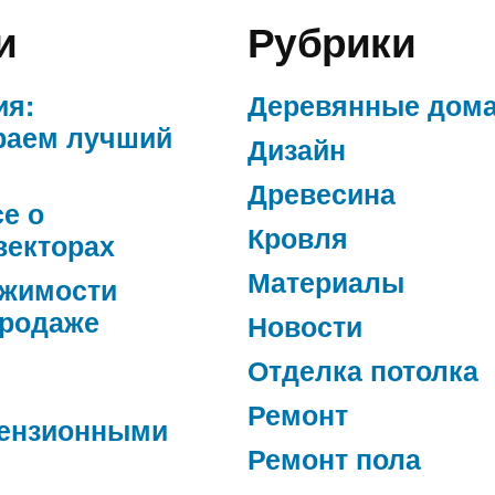
и
Рубрики
ия:
Деревянные дом
раем лучший
Дизайн
Древесина
се о
Кровля
векторах
Материалы
ижимости
продаже
Новости
Отделка потолка
Ремонт
ензионными
Ремонт пола