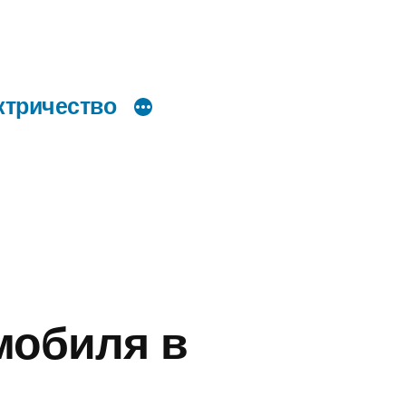
ктричество
мобиля в