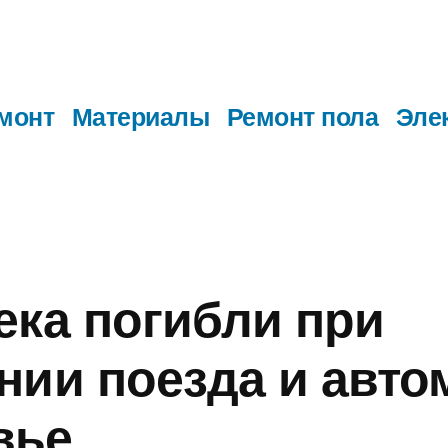
монт
Материалы
Ремонт пола
Эле
ека погибли при
нии поезда и авто
вье