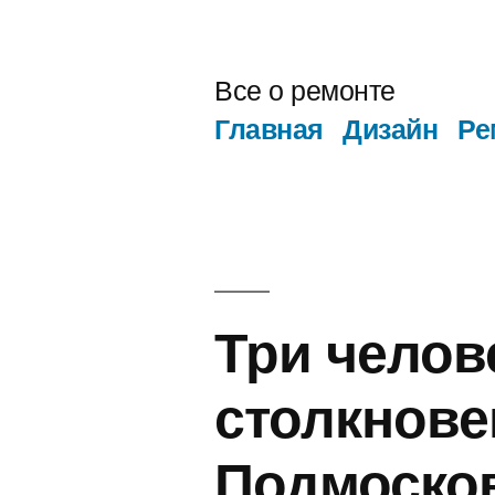
Перейти
к
Все о ремонте
содержимому
Главная
Дизайн
Ре
Три челов
столкнове
Подмоско