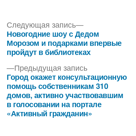
автором
в
Следующая
Следующая запись
запись:
Новогодние шоу с Дедом
Навигация
Морозом и подарками впервые
по
пройдут в библиотеках
записям
Предыдущая
Предыдущая запись
запись:
Город окажет консультационную
помощь собственникам 310
домов, активно участвовавшим
в голосовании на портале
«Активный гражданин»