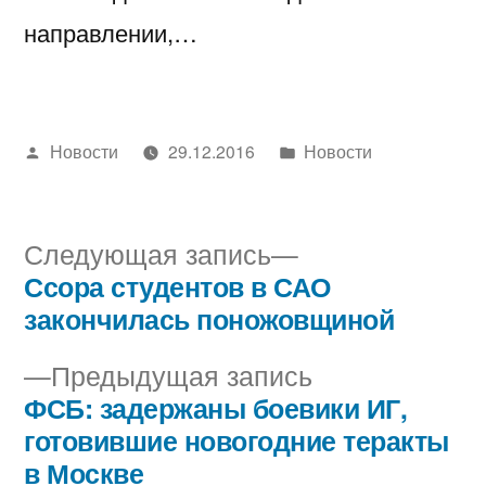
направлении,…
Написано
Написано
Новости
29.12.2016
Новости
автором
в
Следующая
Следующая запись
запись:
Ссора студентов в САО
Навигация
закончилась поножовщиной
по
Предыдущая
Предыдущая запись
записям
запись:
ФСБ: задержаны боевики ИГ,
готовившие новогодние теракты
в Москве