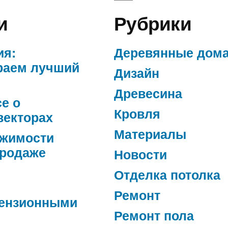
и
Рубрики
ия:
Деревянные дом
раем лучший
Дизайн
Древесина
се о
Кровля
векторах
Материалы
ижимости
продаже
Новости
Отделка потолка
Ремонт
ензионными
Ремонт пола