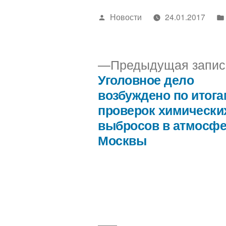
Написано
Новости
24.01.2017
автором
Предыдущая запис
Уголовное дело
Навигация
возбуждено по итог
проверок химически
по
выбросов в атмосф
Москвы
записям