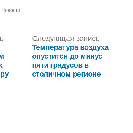
Написано
Новости
в
Предыдущая
Следу
ь
Следующая запись
запись:
запись:
Температура воздуха
ам
опустится до минус
х
пяти градусов в
еру
столичном регионе