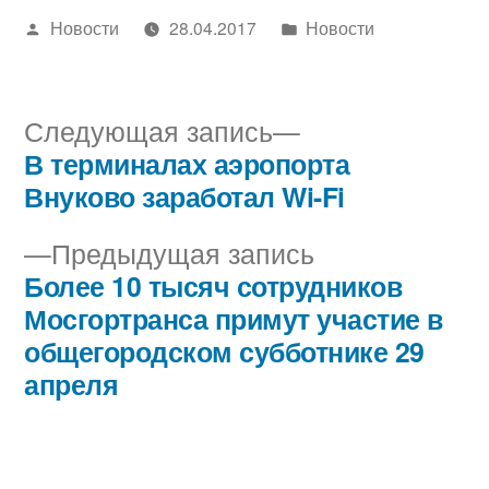
Написано
Написано
Новости
28.04.2017
Новости
автором
в
Следующая
Следующая запись
запись:
В терминалах аэропорта
Навигация
Внуково заработал Wi-Fi
по
Предыдущая
Предыдущая запись
записям
запись:
Более 10 тысяч сотрудников
Мосгортранса примут участие в
общегородском субботнике 29
апреля