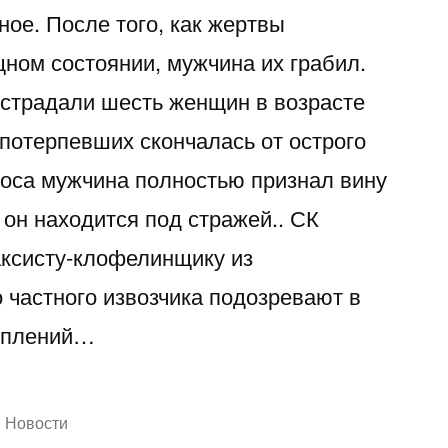
ое. После того, как жертвы
ном состоянии, мужчина их грабил.
пострадали шесть женщин в возрасте
з потерпевших скончалась от острого
роса мужчина полностью признал вину
 он находится под стражей.. СК
ксисту-клофелинщику из
 частного извозчика подозревают в
уплений…
Написано
Новости