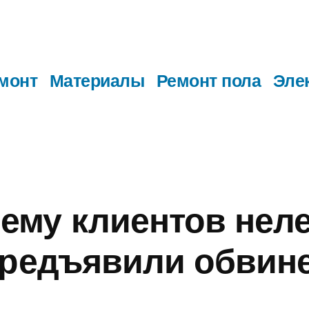
монт
Материалы
Ремонт пола
Эле
ему клиентов нел
предъявили обвин