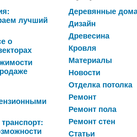
ия:
Деревянные дом
раем лучший
Дизайн
Древесина
се о
Кровля
векторах
Материалы
ижимости
продаже
Новости
Отделка потолка
Ремонт
ензионными
Ремонт пола
Ремонт стен
 транспорт:
озможности
Статьи