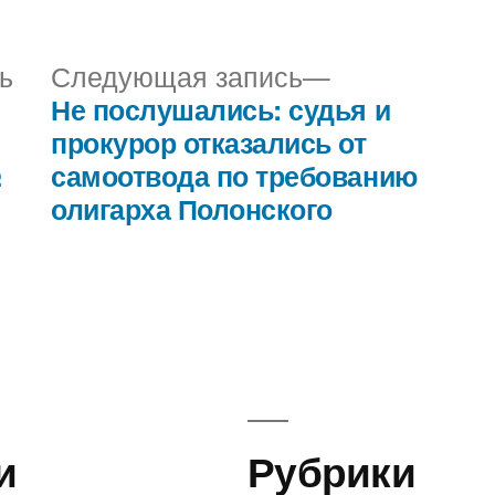
в
Предыдущая
Следующая
ь
Следующая запись
запись:
запись:
Не послушались: судья и
прокурор отказались от
№
самоотвода по требованию
олигарха Полонского
и
Рубрики