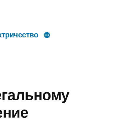
ктричество
егальному
ение