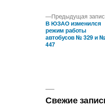
автором
Предыдущая запис
В ЮЗАО изменился
Навигация
режим работы
автобусов № 329 и 
по
447
записям
Свежие запис