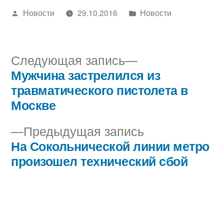
Написано
Написано
Новости
29.10.2016
Новости
автором
в
Следующая
Следующая запись
запись:
Мужчина застрелился из
Навигация
травматического пистолета в
по
Москве
записям
Предыдущая
Предыдущая запись
запись:
На Сокольнической линии метро
произошел технический сбой