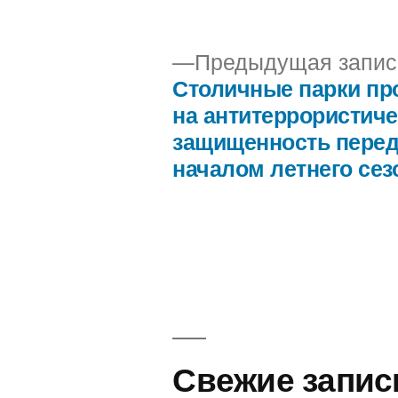
автором
Предыдущая запис
Столичные парки пр
Навигация
на антитеррористич
защищенность пере
по
началом летнего сез
записям
Свежие запис