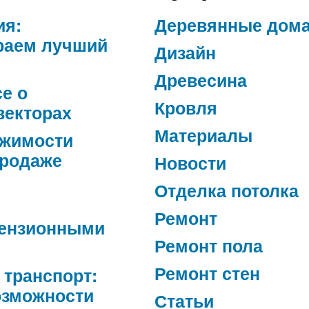
ия:
Деревянные дом
раем лучший
Дизайн
Древесина
се о
Кровля
векторах
Материалы
ижимости
продаже
Новости
Отделка потолка
Ремонт
ензионными
Ремонт пола
Ремонт стен
 транспорт:
озможности
Статьи