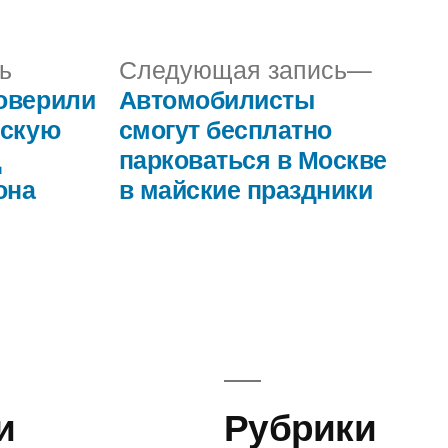
в
Предыдущая
След
ь
Следующая запись
запись:
запись
оверили
Автомобилисты
ескую
смогут бесплатно
д
парковаться в Москве
она
в майские праздники
и
Рубрики