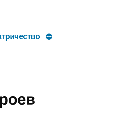
ктричество
троев