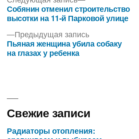
запись:
Собянин отменил строительство
Навигация
высотки на 11-й Парковой улице
по
Предыдущая
Предыдущая запись
записям
запись:
Пьяная женщина убила собаку
на глазах у ребенка
Свежие записи
Радиаторы отопления: