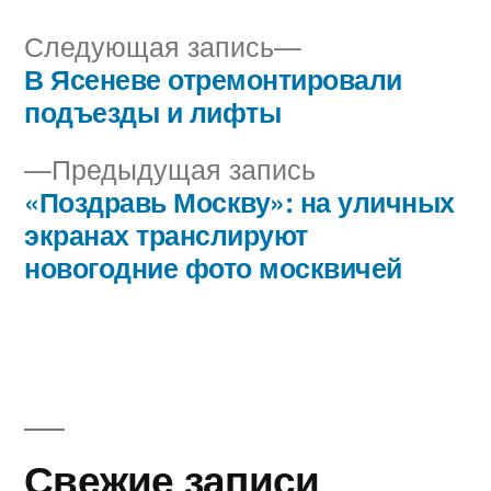
Следующая
Следующая запись
запись:
В Ясеневе отремонтировали
Навигация
подъезды и лифты
по
Предыдущая
Предыдущая запись
записям
запись:
«Поздравь Москву»: на уличных
экранах транслируют
новогодние фото москвичей
Свежие записи