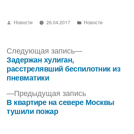
Написано
Написано
Новости
26.04.2017
Новости
автором
в
Следующая
Следующая запись
запись:
Задержан хулиган,
Навигация
расстрелявший беспилотник из
по
пневматики
записям
Предыдущая
Предыдущая запись
запись:
В квартире на севере Москвы
тушили пожар